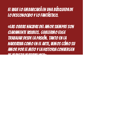
El viaje lo embarcará en una búsqueda de
lo desconocido y lo fantástico.
«Las obras nacidas del amor siempre son
claramente visibles. Guillermo elige
trabajar desde la pasión. Tanto en la
narrativa como en el arte, vemos cómo su
amor por el mito y la historia convergen
de manera maravillosa».
Adam Pollina
X-Force
&
Angel: Revelations,
Marvel
Comics
Pyrate Queen,
bad Idea Comics
"Buen trabajo, se nota el gran esfuerzo
concentrado. Barcos impecables y una
portada preciosa."
Walter Simonson