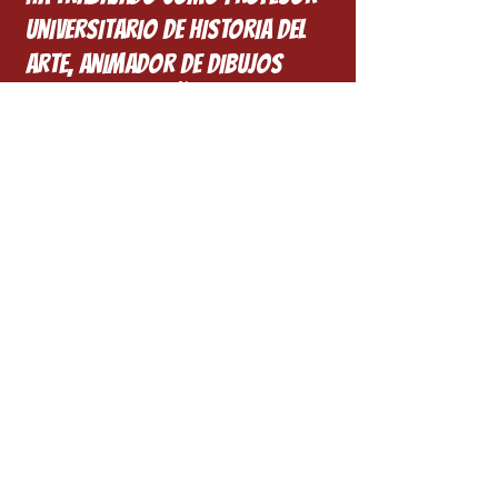
universitario de historia del
arte, animador de dibujos
animados, diseñador de
juguetes y dibujante de cómics
y caricaturas.
se Gana la vida con lo que
consigue pero hace su vida con
lo que da.
COMPRAR LOS LIBROS