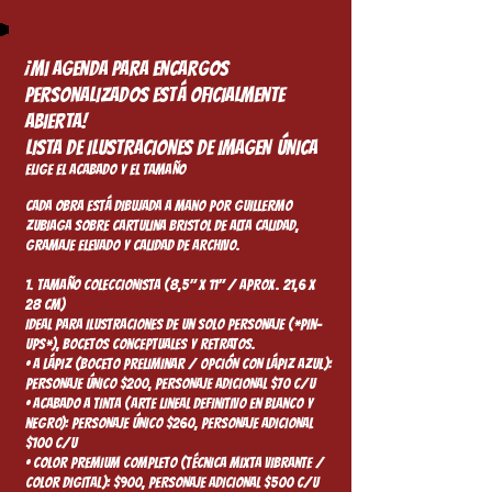
¡Mi agenda para encargos
personalizados está oficialmente
abierta!
LISTA DE ILUSTRACIONES DE IMAGEN ÚNICA
ELIGE EL ACABADO Y EL TAMAÑO
Cada obra está dibujada a mano por Guillermo
Zubiaga sobre cartulina Bristol de alta calidad,
gramaje elevado y calidad de archivo.
1. TAMAÑO COLECCIONISTA (8,5" x 11" / aprox. 21,6 x
28 cm)
Ideal para ilustraciones de un solo personaje (*pin-
ups*), bocetos conceptuales y retratos.
• A lápiz (Boceto preliminar / OPCIÓN CON lápiz azul):
PERSONAJE ÚNICO $200, PERSONAJE ADICIONAL $70 c/u
• Acabado a tinta (Arte lineal definitivo en blanco y
negro): PERSONAJE ÚNICO $260, PERSONAJE ADICIONAL
$100 c/u
• Color Premium Completo (Técnica mixta vibrante /
color digital): $900, PERSONAJE ADICIONAL $500 c/u